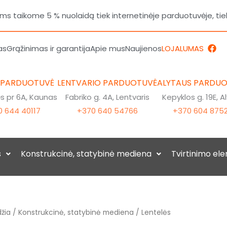
 taikome 5 % nuolaidą tiek internetinėje parduotuvėje, tie
F
as
Grąžinimas ir garantija
Apie mus
Naujienos
LOJALUMAS
a
c
e
b
 PARDUOTUVĖ
LENTVARIO PARDUOTUVĖ
ALYTAUS PARDU
o
o
 pr 6A, Kaunas
Fabriko g. 4A, Lentvaris
Kepyklos g. 19E, A
k
 644 40117
+370 640 54766
+370 604 875
s
Konstrukcinė, statybinė mediena
Tvirtinimo el
žia
/
Konstrukcinė, statybinė mediena
/ Lentelės