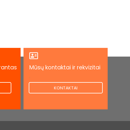
rantas
Mūsų kontaktai ir rekvizitai
.
KONTAKTAI