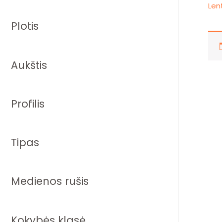
Len
Plotis
Aukštis
Profilis
Tipas
Medienos rušis
Kokybės klasė