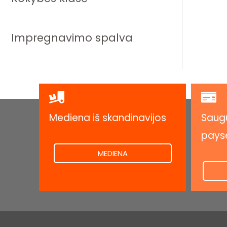
Impregnavimo spalva
Mediena iš skandinavijos
Saugu
.
pays
.
MEDIENA