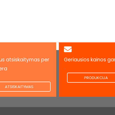
s atsiskaitymas per
Geriausios kainos ga
.
era
PRODUKCIJA
ATSISKAITYMAS