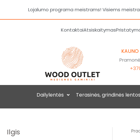
Pereiti
Lojalumo programa meistrams! Visiems meistrams
prie
turinio
Kontaktai
Atsiskaitymas
Pristatym
KAUNO
Pramonės
+370
Dailylentės
Terasinės, grindinės lento
Ilgis
Prad