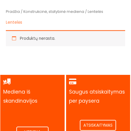
Pradžia
/
Konstrukcinė, statybinė mediena
/ Lentelės
Lentelės
Produktų nerasta.
Mediena iš
Saugus atsiskaitymas
skandinavijos
per paysera
.
.
ATSISKAITYMAS