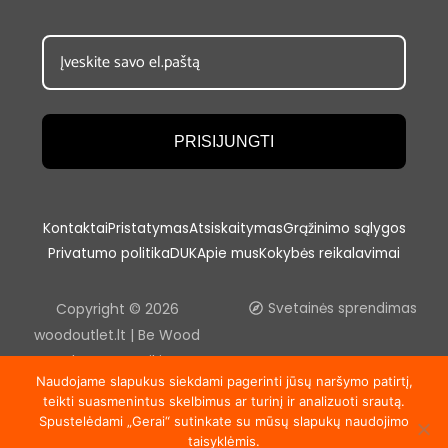
PRISIJUNGTI
Kontaktai
Pristatymas
Atsiskaitymas
Grąžinimo sąlygos
Privatumo politika
DUK
Apie mus
Kokybės reikalavimai
Copyright © 2026
Svetainės sprendimas
woodoutlet.lt | Be Wood
outlet, UAB sutikimo
Naudojame slapukus siekdami pagerinti jūsų naršymo patirtį,
draudžiama kopijuoti ir platinti
teikti suasmenintus skelbimus ar turinį ir analizuoti srautą.
svetainėje esančią
Spustelėdami „Gerai“ sutinkate su mūsų slapukų naudojimo
informaciją.
taisyklėmis.