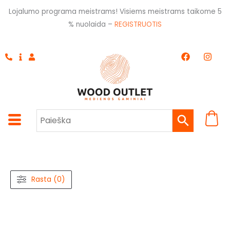
Pereiti
Lojalumo programa meistrams! Visiems meistrams taikome 5
prie
% nuolaida –
REGISTRUOTIS
turinio
F
I
a
n
c
s
e
t
b
a
o
g
o
r
k
a
m
Rasta (0)