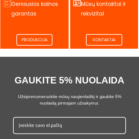
Geriausios kainos
Mūsų kontaktai ir
garantas
rekvizitai
.
.
PRODUKCIJA
KONTAKTAI
GAUKITE 5% NUOLAIDA
Užsiprenumeruokite mūsų naujienlaiškį ir gaukite 5%
nuolaidą pirmajam užsakymui.