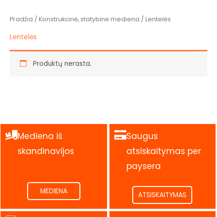
Pradžia
/
Konstrukcinė, statybinė mediena
/ Lentelės
Lentelės
Produktų nerasta.
Mediena iš
Saugus
skandinavijos
atsiskaitymas per
.
paysera
.
MEDIENA
ATSISKAITYMAS