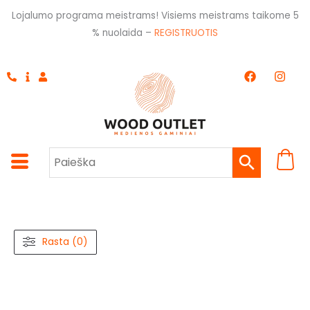
Pereiti
Lojalumo programa meistrams! Visiems meistrams taikome 5
prie
% nuolaida –
REGISTRUOTIS
turinio
F
I
a
n
c
s
e
t
b
a
o
g
o
r
k
a
m
Rasta (0)