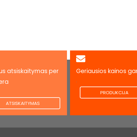
s atsiskaitymas per
Geriausios kainos ga
.
era
PRODUKCIJA
ATSISKAITYMAS