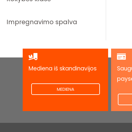
Impregnavimo spalva
Mediena iš skandinavijos
Saugu
.
pays
.
MEDIENA