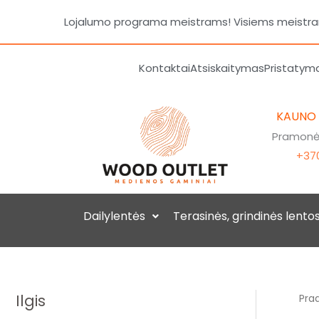
Pereiti
Lojalumo programa meistrams! Visiems meistrams
prie
turinio
Kontaktai
Atsiskaitymas
Pristatym
KAUNO
Pramonės
+370
Dailylentės
Terasinės, grindinės lento
Ilgis
Prad