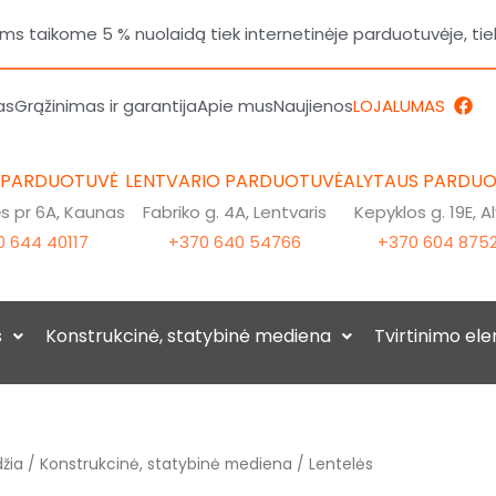
 taikome 5 % nuolaidą tiek internetinėje parduotuvėje, tie
F
as
Grąžinimas ir garantija
Apie mus
Naujienos
LOJALUMAS
a
c
e
b
 PARDUOTUVĖ
LENTVARIO PARDUOTUVĖ
ALYTAUS PARDU
o
o
 pr 6A, Kaunas
Fabriko g. 4A, Lentvaris
Kepyklos g. 19E, A
k
 644 40117
+370 640 54766
+370 604 875
s
Konstrukcinė, statybinė mediena
Tvirtinimo el
žia
/
Konstrukcinė, statybinė mediena
/ Lentelės