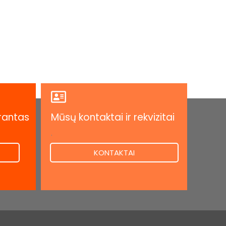
rantas
Mūsų kontaktai ir rekvizitai
.
KONTAKTAI