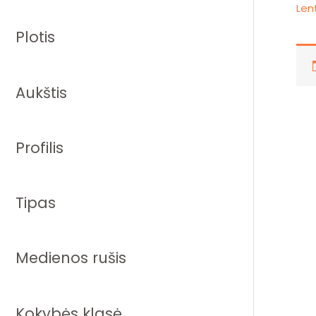
Len
Plotis
Aukštis
Profilis
Tipas
Medienos rušis
Kokybės klasė