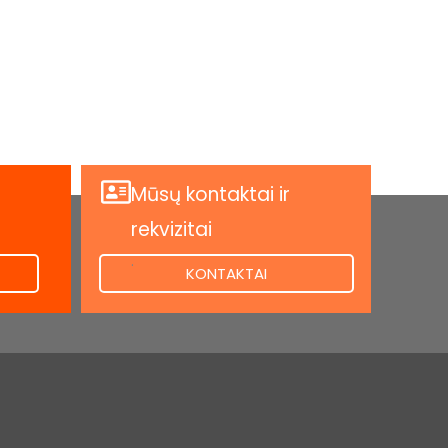
Mūsų kontaktai ir
rekvizitai
.
KONTAKTAI