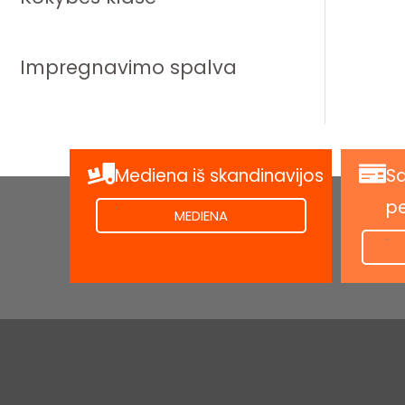
Impregnavimo spalva
Mediena iš skandinavijos
Sa
.
p
MEDIENA
.