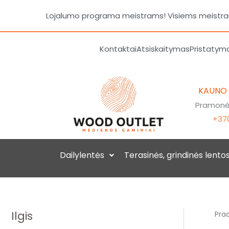
Pereiti
Lojalumo programa meistrams! Visiems meistrams
prie
turinio
Kontaktai
Atsiskaitymas
Pristatym
KAUNO
Pramonės
+370
Dailylentės
Terasinės, grindinės lento
Ilgis
Prad