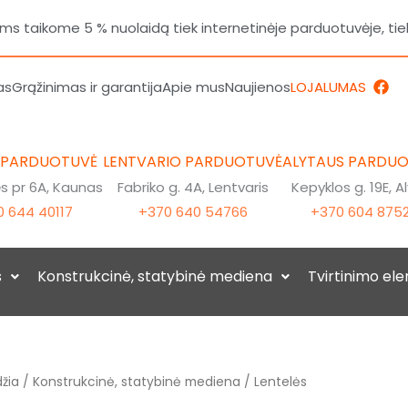
 taikome 5 % nuolaidą tiek internetinėje parduotuvėje, tie
F
as
Grąžinimas ir garantija
Apie mus
Naujienos
LOJALUMAS
a
c
e
b
o
 PARDUOTUVĖ
LENTVARIO PARDUOTUVĖ
ALYTAUS PARDU
o
k
 pr 6A, Kaunas
Fabriko g. 4A, Lentvaris
Kepyklos g. 19E, A
 644 40117
+370 640 54766
+370 604 875
s
Konstrukcinė, statybinė mediena
Tvirtinimo el
žia
/
Konstrukcinė, statybinė mediena
/ Lentelės