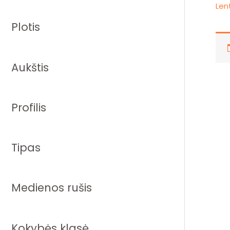
Len
Plotis
Aukštis
Profilis
Tipas
Medienos rušis
Kokybės klasė