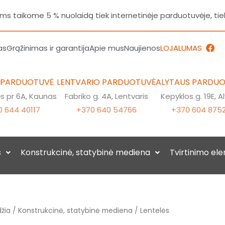
 taikome 5 % nuolaidą tiek internetinėje parduotuvėje, tie
F
as
Grąžinimas ir garantija
Apie mus
Naujienos
LOJALUMAS
a
c
e
b
 PARDUOTUVĖ
LENTVARIO PARDUOTUVĖ
ALYTAUS PARDU
o
o
 pr 6A, Kaunas
Fabriko g. 4A, Lentvaris
Kepyklos g. 19E, A
k
 644 40117
+370 640 54766
+370 604 875
s
Konstrukcinė, statybinė mediena
Tvirtinimo el
žia
/
Konstrukcinė, statybinė mediena
/ Lentelės