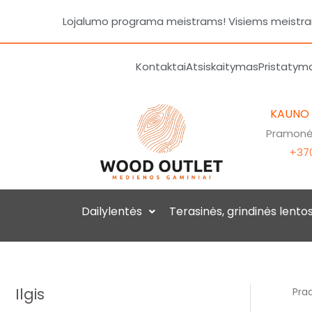
Pereiti
Lojalumo programa meistrams! Visiems meistrams
prie
turinio
Kontaktai
Atsiskaitymas
Pristatym
KAUNO
Pramonės
+370
Dailylentės
Terasinės, grindinės lento
Ilgis
Prad