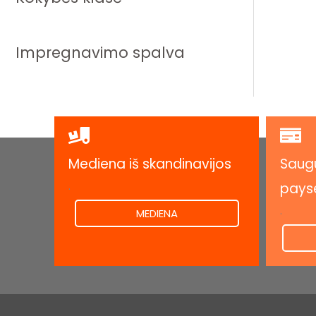
Impregnavimo spalva
Mediena iš skandinavijos
Saugu
.
pays
.
MEDIENA