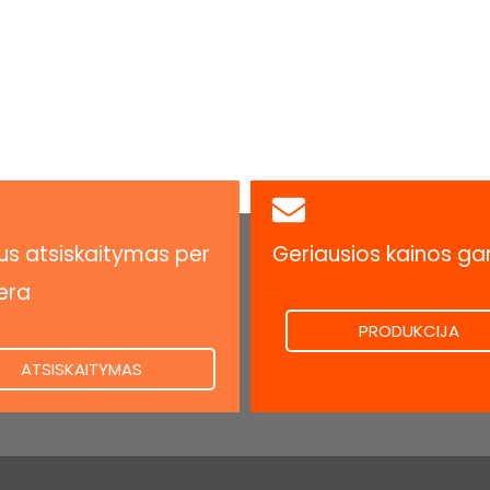
s atsiskaitymas per
Geriausios kainos ga
.
era
PRODUKCIJA
ATSISKAITYMAS