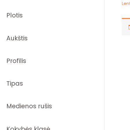
Len
Plotis
Aukštis
Profilis
Tipas
Medienos rušis
Kokybės klasė