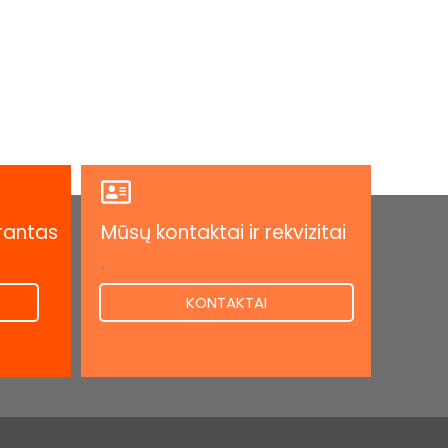
rantas
Mūsų kontaktai ir rekvizitai
.
KONTAKTAI