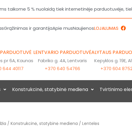
 taikome 5 % nuolaidą tiek internetinėje parduotuvėje, tie
F
as
Grąžinimas ir garantija
Apie mus
Naujienos
LOJALUMAS
a
c
e
b
o
 PARDUOTUVĖ
LENTVARIO PARDUOTUVĖ
ALYTAUS PARDU
o
k
 pr 6A, Kaunas
Fabriko g. 4A, Lentvaris
Kepyklos g. 19E, A
 644 40117
+370 640 54766
+370 604 875
s
Konstrukcinė, statybinė mediena
Tvirtinimo el
žia
/
Konstrukcinė, statybinė mediena
/ Lentelės