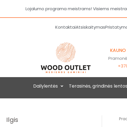
Pereiti
Lojalumo programa meistrams! Visiems meistrams
prie
turinio
Kontaktai
Atsiskaitymas
Pristatym
KAUNO
Pramonės
+370
Dailylentės
Terasinės, grindinės lento
Ilgis
Prad