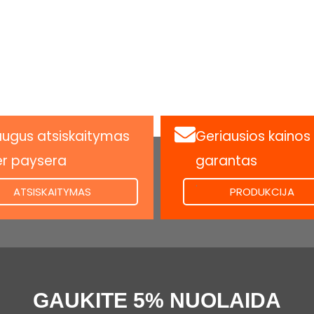
ugus atsiskaitymas
Geriausios kainos
er paysera
garantas
.
ATSISKAITYMAS
PRODUKCIJA
GAUKITE 5% NUOLAIDA