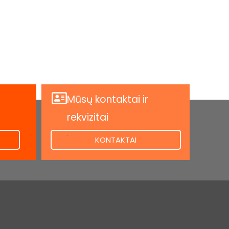
Mūsų kontaktai ir
rekvizitai
.
KONTAKTAI