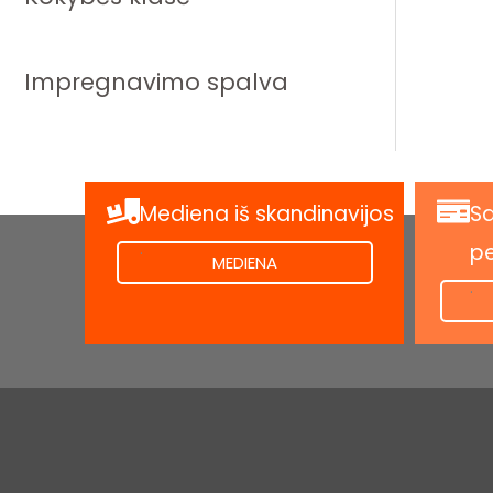
Impregnavimo spalva
Mediena iš skandinavijos
Sa
.
p
MEDIENA
.