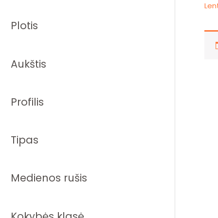
Len
Plotis
Aukštis
Profilis
Tipas
Medienos rušis
Kokybės klasė