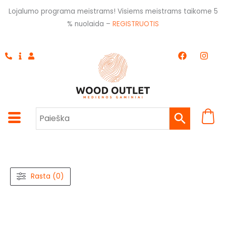
Pereiti
Lojalumo programa meistrams! Visiems meistrams taikome 5
prie
% nuolaida –
REGISTRUOTIS
turinio
F
I
a
n
c
s
e
t
b
a
o
g
o
r
k
a
m
Rasta (0)