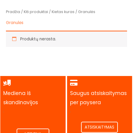
Pradžia
/
Kiti produktai
/
Kietas kuras
/ Granulės
Granulės
Produktų nerasta.
Mediena iš
Saugus atsiskaitymas
skandinavijos
per paysera
.
.
ATSISKAITYMAS