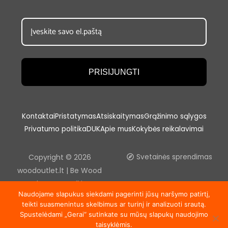
PRISIJUNGTI
Kontaktai
Pristatymas
Atsiskaitymas
Grąžinimo sąlygos
Privatumo politika
DUK
Apie mus
Kokybės reikalavimai
Copyright © 2026
Svetainės sprendimas
woodoutlet.lt | Be Wood
outlet, UAB sutikimo
Naudojame slapukus siekdami pagerinti jūsų naršymo patirtį,
draudžiama kopijuoti ir platinti
teikti suasmenintus skelbimus ar turinį ir analizuoti srautą.
svetainėje esančią
Spustelėdami „Gerai“ sutinkate su mūsų slapukų naudojimo
informaciją.
taisyklėmis.