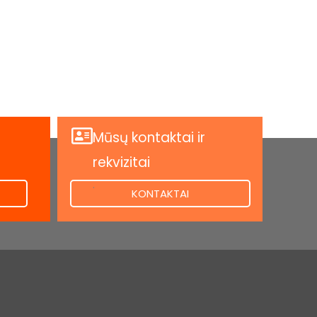
Mūsų kontaktai ir
rekvizitai
.
KONTAKTAI