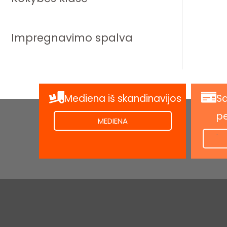
Impregnavimo spalva
Mediena iš skandinavijos
Sa
.
p
MEDIENA
.