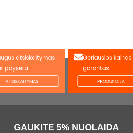
ugus atsiskaitymas
Geriausios kainos
er paysera
garantas
.
ATSISKAITYMAS
PRODUKCIJA
GAUKITE 5% NUOLAIDA