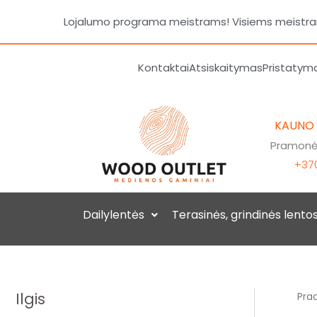
Pereiti
Lojalumo programa meistrams! Visiems meistrams
prie
turinio
Kontaktai
Atsiskaitymas
Pristatym
KAUNO
Pramonės
+370
Dailylentės
Terasinės, grindinės lento
Ilgis
Prad