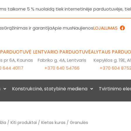
 taikome 5 % nuolaidą tiek internetinėje parduotuvėje, tie
F
as
Grąžinimas ir garantija
Apie mus
Naujienos
LOJALUMAS
a
c
e
b
o
 PARDUOTUVĖ
LENTVARIO PARDUOTUVĖ
ALYTAUS PARDU
o
k
 pr 6A, Kaunas
Fabriko g. 4A, Lentvaris
Kepyklos g. 19E, A
 644 40117
+370 640 54766
+370 604 875
s
Konstrukcinė, statybinė mediena
Tvirtinimo el
žia
/
Kiti produktai
/
Kietas kuras
/ Granulės