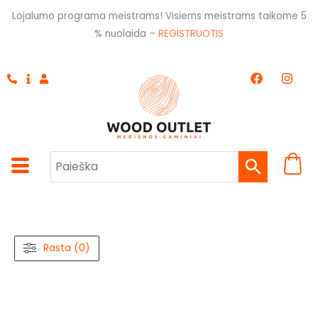
Pereiti
Lojalumo programa meistrams! Visiems meistrams taikome 5
prie
% nuolaida –
REGISTRUOTIS
turinio
F
I
a
n
c
s
e
t
b
a
o
g
o
r
k
a
m
Rasta (0)