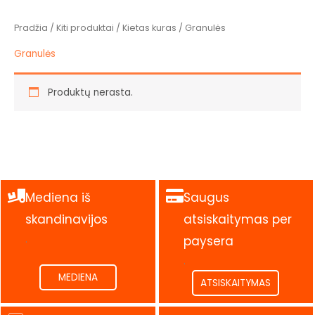
Pradžia
/
Kiti produktai
/
Kietas kuras
/ Granulės
Granulės
Produktų nerasta.
Mediena iš
Saugus
skandinavijos
atsiskaitymas per
.
paysera
.
MEDIENA
ATSISKAITYMAS