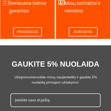
Geriausios kainos
Mūsų kontaktai ir
garantas
rekvizitai
.
.
PRODUKCIJA
KONTAKTAI
GAUKITE 5% NUOLAIDA
Užsiprenumeruokite mūsų naujienlaiškį ir gaukite 5%
nuolaidą pirmajam užsakymui.