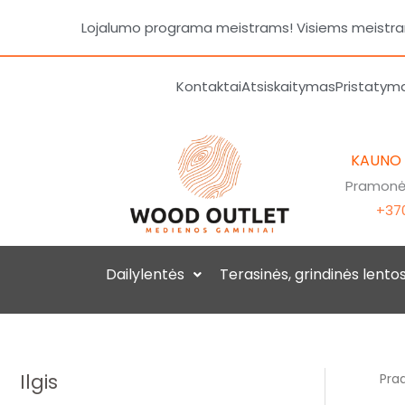
Pereiti
Lojalumo programa meistrams! Visiems meistrams
prie
turinio
Kontaktai
Atsiskaitymas
Pristatym
KAUNO
Pramonės
+370
Dailylentės
Terasinės, grindinės lento
Ilgis
Prad