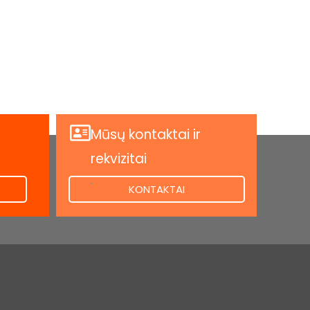
Mūsų kontaktai ir
rekvizitai
.
KONTAKTAI