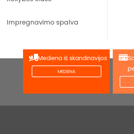
Impregnavimo spalva
Mediena iš skandinavijos
Sa
.
p
MEDIENA
.