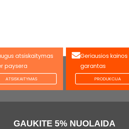
ugus atsiskaitymas
Geriausios kainos
er paysera
garantas
.
ATSISKAITYMAS
PRODUKCIJA
GAUKITE 5% NUOLAIDA