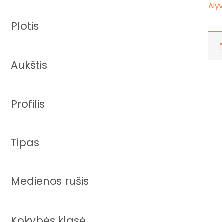
Aly
Plotis
Aukštis
Profilis
Tipas
Medienos rušis
Kokybės klasė