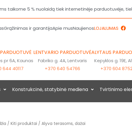
 taikome 5 % nuolaidą tiek internetinėje parduotuvėje, tie
F
as
Grąžinimas ir garantija
Apie mus
Naujienos
LOJALUMAS
a
c
e
b
o
 PARDUOTUVĖ
LENTVARIO PARDUOTUVĖ
ALYTAUS PARDU
o
k
 pr 6A, Kaunas
Fabriko g. 4A, Lentvaris
Kepyklos g. 19E, A
 644 40117
+370 640 54766
+370 604 875
s
Konstrukcinė, statybinė mediena
Tvirtinimo el
žia
/
Kiti produktai
/ Alyva terasoms, dažai