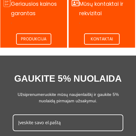
Geriausios kainos
Mūsų kontaktai ir
garantas
rekvizitai
.
.
PRODUKCIJA
KONTAKTAI
GAUKITE 5% NUOLAIDA
Užsiprenumeruokite mūsų naujienlaiškį ir gaukite 5%
nuolaidą pirmajam užsakymui.