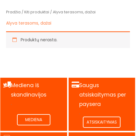
Pradžia
/
Kiti produktai
/ Alyva terasoms, dažai
Alyva terasoms, dažai
Produktų nerasta.
Mediena iš
Saugus
skandinavijos
atsiskaitymas per
.
paysera
.
MEDIENA
ATSISKAITYMAS