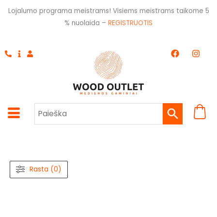
Pereiti
Lojalumo programa meistrams! Visiems meistrams taikome 5
prie
% nuolaida –
REGISTRUOTIS
turinio
F
I
a
n
c
s
e
t
b
a
o
g
o
r
k
a
m
Rasta (0)