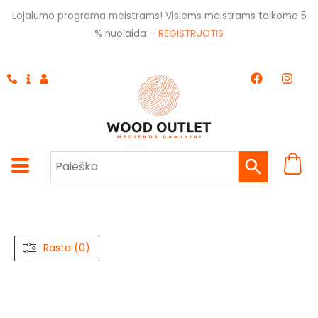
Pereiti
Lojalumo programa meistrams! Visiems meistrams taikome 5
prie
% nuolaida –
REGISTRUOTIS
turinio
F
I
a
n
c
s
e
t
b
a
o
g
o
r
k
a
m
Rasta (0)