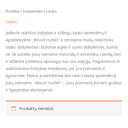
Pradžia
/
Dailylentės
/ Lauko
Lauko
Ieškote aukštos kokybės ir stilingų lauko sprendimų?
Apsilankykite „Wood Outlet“ ir atraskite mūsų išskirtines
lauko dailylentes! Siūlome eglės ir uosio dailylentes, kurios
ne tik suteiks jūsų namams natūralų ir estetišką vaizdą, bet
ir užtikrins patikimą apsaugą nuo oro sąlygų. Pagamintos iš
aukščiausios kokybės medienos, jos yra patvarios ir
ilgaamžės. Platus pasirinkimas leis rasti tobulą sprendimą
jūsų namams. „Wood Outlet“ – jūsų partneris kuriant gražius
ir ilgaamžius eksterjerus!
Produktų nerasta.