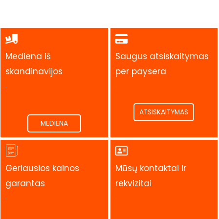
Mediena iš
Saugus atsiskaitymas
skandinavijos
per paysera
.
.
ATSISKAITYMAS
MEDIENA
Geriausios kainos
Mūsų kontaktai ir
garantas
rekvizitai
.
.