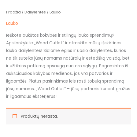
Pradžia
/
Dailylentės
/ Lauko
Lauko
Ieškote aukštos kokybės ir stilingų lauko sprendimų?
Apsilankykite „Wood Outlet“ ir atraskite mūsų išskirtines
lauko dailylentes! Siūlome eglės ir uosio dailylentes, kurios
ne tik suteiks jūsų namams natūralų ir estetišką vaizdą, bet
ir užtikrins patikimą apsaugą nuo oro sąlygų. Pagamintos iš
aukščiausios kokybės medienos, jos yra patvarios ir
ilgaamžės. Platus pasirinkimas leis rasti tobulą sprendimą
jūsų namams. „Wood Outlet“ – jūsų partneris kuriant gražius
ir ilgaamžius eksterjerus!
Produktų nerasta.