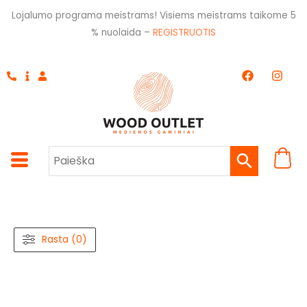
Pereiti
Lojalumo programa meistrams! Visiems meistrams taikome 5
prie
% nuolaida –
REGISTRUOTIS
turinio
F
I
a
n
c
s
e
t
b
a
o
g
o
r
k
a
m
Rasta (0)