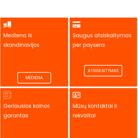
Mediena iš
Saugus atsiskaitymas
skandinavijos
per paysera
.
.
ATSISKAITYMAS
MEDIENA
Geriausios kainos
Mūsų kontaktai ir
garantas
rekvizitai
.
.