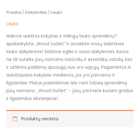
Pradžia
/
Dailylentės
/ Lauko
Lauko
Ieškote aukštos kokybės ir stilingų lauko sprendimų?
Apsilankykite „Wood Outlet“ ir atraskite mūsų išskirtines
lauko dailylentes! Siūlome eglės ir uosio dailylentes, kurios
ne tik suteiks jūsų namams natūralų ir estetišką vaizdą, bet
ir užtikrins patikimą apsaugą nuo oro sąlygų. Pagamintos iš
aukščiausios kokybės medienos, jos yra patvarios ir
ilgaamžės. Platus pasirinkimas leis rasti tobulą sprendimą
jūsų namams. „Wood Outlet“ – jūsų partneris kuriant gražius
ir ilgaamžius eksterjerus!
Produktų nerasta.