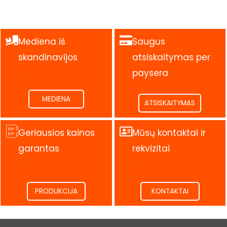
Mediena iš
Saugus
skandinavijos
atsiskaitymas per
.
paysera
.
MEDIENA
ATSISKAITYMAS
Geriausios kainos
Mūsų kontaktai ir
garantas
rekvizitai
.
.
PRODUKCIJA
KONTAKTAI