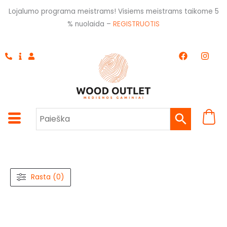
Pereiti
Lojalumo programa meistrams! Visiems meistrams taikome 5
prie
% nuolaida –
REGISTRUOTIS
turinio
F
I
a
n
c
s
e
t
b
a
o
g
o
r
k
a
m
Rasta (0)