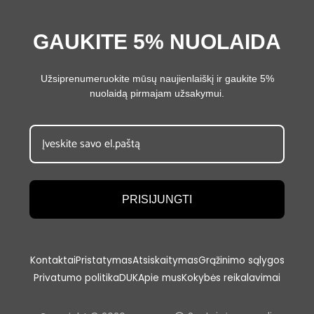
GAUKITE 5% NUOLAIDA
Užsiprenumeruokite mūsų naujienlaiškį ir gaukite 5%
nuolaidą pirmajam užsakymui.
PRISIJUNGTI
Kontaktai
Pristatymas
Atsiskaitymas
Grąžinimo sąlygos
Privatumo politika
DUK
Apie mus
Kokybės reikalavimai