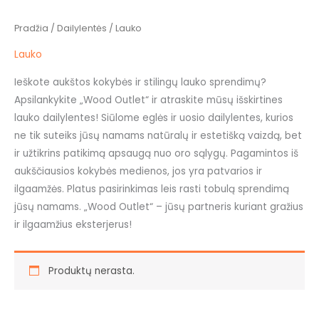
Pradžia
/
Dailylentės
/ Lauko
Lauko
Ieškote aukštos kokybės ir stilingų lauko sprendimų?
Apsilankykite „Wood Outlet“ ir atraskite mūsų išskirtines
lauko dailylentes! Siūlome eglės ir uosio dailylentes, kurios
ne tik suteiks jūsų namams natūralų ir estetišką vaizdą, bet
ir užtikrins patikimą apsaugą nuo oro sąlygų. Pagamintos iš
aukščiausios kokybės medienos, jos yra patvarios ir
ilgaamžės. Platus pasirinkimas leis rasti tobulą sprendimą
jūsų namams. „Wood Outlet“ – jūsų partneris kuriant gražius
ir ilgaamžius eksterjerus!
Produktų nerasta.