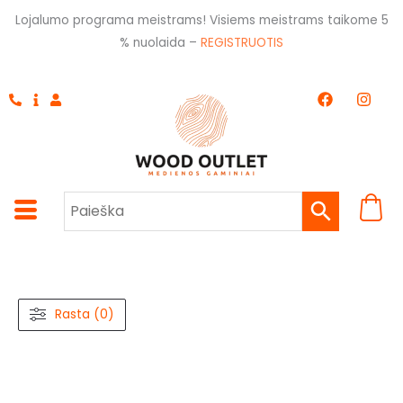
Pereiti
Lojalumo programa meistrams! Visiems meistrams taikome 5
prie
% nuolaida –
REGISTRUOTIS
turinio
F
I
a
n
c
s
e
t
b
a
o
g
o
r
k
a
m
Rasta (0)