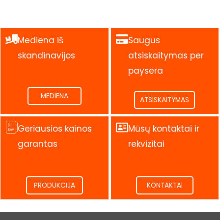
Mediena iš
Saugus
skandinavijos
atsiskaitymas per
.
paysera
.
MEDIENA
ATSISKAITYMAS
Geriausios kainos
Mūsų kontaktai ir
garantas
rekvizitai
.
.
PRODUKCIJA
KONTAKTAI