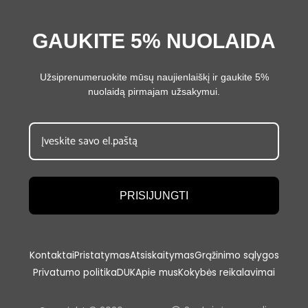
GAUKITE 5% NUOLAIDA
Užsiprenumeruokite mūsų naujienlaiškį ir gaukite 5%
nuolaidą pirmajam užsakymui.
PRISIJUNGTI
Kontaktai
Pristatymas
Atsiskaitymas
Grąžinimo sąlygos
Privatumo politika
DUK
Apie mus
Kokybės reikalavimai