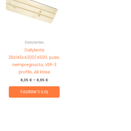
8,95 €
multiple
variants.
The
options
may
be
Dailylentės
chosen
Dailylentė
on
26x145x4200/4500, pušis,
the
neimpregnuota, VER-3
product
profilis, AB klasė
page
8,35
€
–
8,95
€
PASIRINKTI ILGĮ