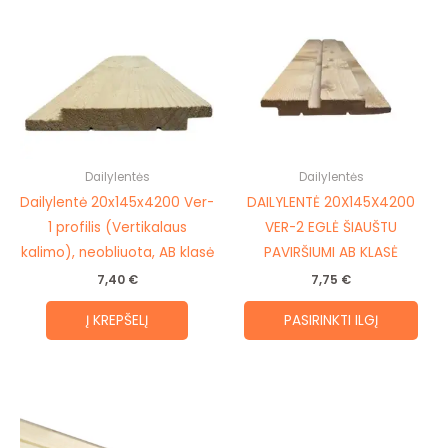
prod
has
mult
vari
The
opti
may
be
Dailylentės
Dailylentės
cho
Dailylentė 20x145x4200 Ver-
DAILYLENTĖ 20X145X4200
on
1 profilis (Vertikalaus
VER-2 EGLĖ ŠIAUŠTU
the
kalimo), neobliuota, AB klasė
PAVIRŠIUMI AB KLASĖ
prod
7,40
€
7,75
€
pag
Į KREPŠELĮ
PASIRINKTI ILGĮ
Price
This
range:
product
8,35 €
through
has