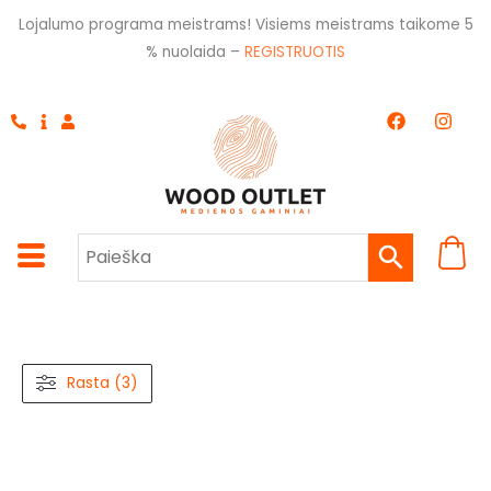
Pereiti
Lojalumo programa meistrams! Visiems meistrams taikome 5
prie
% nuolaida –
REGISTRUOTIS
turinio
F
I
a
n
c
s
e
t
b
a
o
g
o
r
k
a
m
Rasta (3)