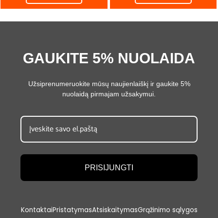
GAUKITE 5% NUOLAIDA
Užsiprenumeruokite mūsų naujienlaiškį ir gaukite 5%
nuolaidą pirmajam užsakymui.
PRISIJUNGTI
Kontaktai
Pristatymas
Atsiskaitymas
Grąžinimo sąlygos