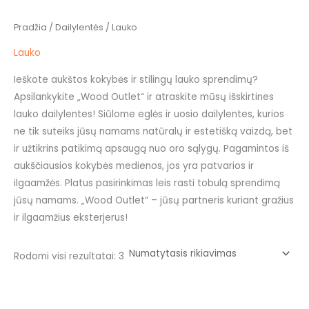
Pradžia
/
Dailylentės
/ Lauko
Lauko
Ieškote aukštos kokybės ir stilingų lauko sprendimų?
Apsilankykite „Wood Outlet“ ir atraskite mūsų išskirtines
lauko dailylentes! Siūlome eglės ir uosio dailylentes, kurios
ne tik suteiks jūsų namams natūralų ir estetišką vaizdą, bet
ir užtikrins patikimą apsaugą nuo oro sąlygų. Pagamintos iš
aukščiausios kokybės medienos, jos yra patvarios ir
ilgaamžės. Platus pasirinkimas leis rasti tobulą sprendimą
jūsų namams. „Wood Outlet“ – jūsų partneris kuriant gražius
ir ilgaamžius eksterjerus!
Rodomi visi rezultatai: 3
This