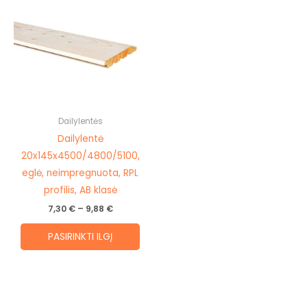
product
7,30 €
through
has
9,88 €
multiple
variants.
The
options
may
be
Dailylentės
chosen
Dailylentė
on
20x145x4500/4800/5100,
the
eglė, neimpregnuota, RPL
product
profilis, AB klasė
page
7,30
€
–
9,88
€
PASIRINKTI ILGĮ