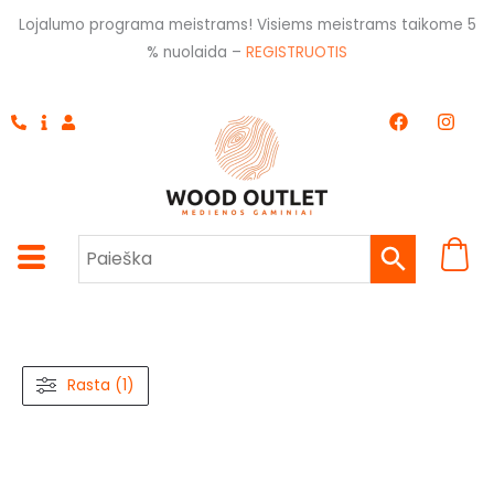
Pereiti
Lojalumo programa meistrams! Visiems meistrams taikome 5
prie
% nuolaida –
REGISTRUOTIS
turinio
F
I
a
n
c
s
e
t
b
a
o
g
o
r
k
a
m
Rasta (1)