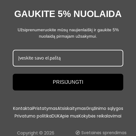
GAUKITE 5% NUOLAIDA
Užsiprenumeruokite mūsų naujienlaiškį ir gaukite 5%
nuolaidą pirmajam užsakymui.
PRISIJUNGTI
Kontaktai
Pristatymas
Atsiskaitymas
Grąžinimo sąlygos
Privatumo politika
DUK
Apie mus
Kokybės reikalavimai
Copyright © 2026
Svetainės sprendimas