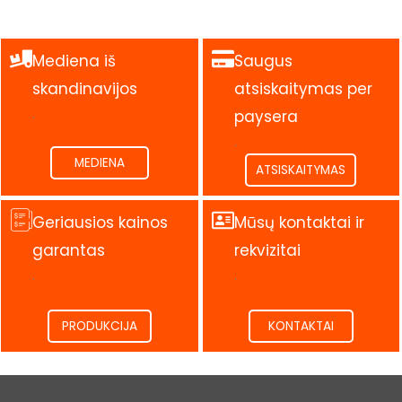
Mediena iš
Saugus
skandinavijos
atsiskaitymas per
.
paysera
.
MEDIENA
ATSISKAITYMAS
Geriausios kainos
Mūsų kontaktai ir
garantas
rekvizitai
.
.
PRODUKCIJA
KONTAKTAI