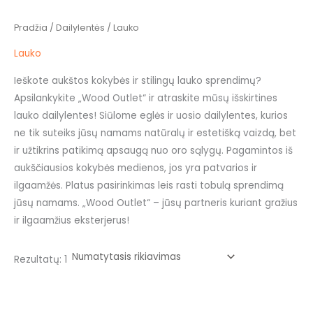
Pradžia
/
Dailylentės
/ Lauko
Lauko
Ieškote aukštos kokybės ir stilingų lauko sprendimų?
Apsilankykite „Wood Outlet“ ir atraskite mūsų išskirtines
lauko dailylentes! Siūlome eglės ir uosio dailylentes, kurios
ne tik suteiks jūsų namams natūralų ir estetišką vaizdą, bet
ir užtikrins patikimą apsaugą nuo oro sąlygų. Pagamintos iš
aukščiausios kokybės medienos, jos yra patvarios ir
ilgaamžės. Platus pasirinkimas leis rasti tobulą sprendimą
jūsų namams. „Wood Outlet“ – jūsų partneris kuriant gražius
ir ilgaamžius eksterjerus!
Rezultatų: 1
Price
This
range: