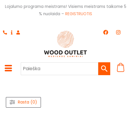
Pereiti
Lojalumo programa meistrams! Visiems meistrams taikome 5
prie
% nuolaida –
REGISTRUOTIS
turinio
F
I
a
n
c
s
e
t
b
a
o
g
o
r
k
a
m
Rasta (0)