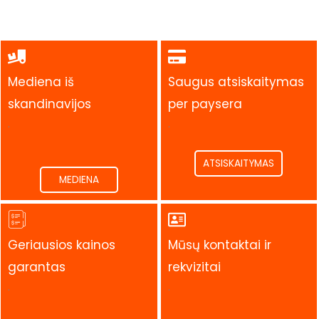
Mediena iš
Saugus atsiskaitymas
skandinavijos
per paysera
.
.
ATSISKAITYMAS
MEDIENA
Geriausios kainos
Mūsų kontaktai ir
garantas
rekvizitai
.
.