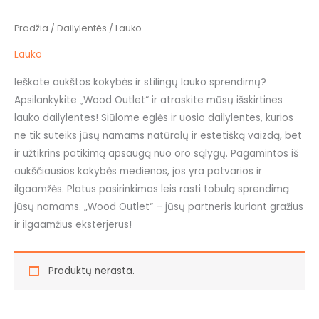
Pradžia
/
Dailylentės
/ Lauko
Lauko
Ieškote aukštos kokybės ir stilingų lauko sprendimų?
Apsilankykite „Wood Outlet“ ir atraskite mūsų išskirtines
lauko dailylentes! Siūlome eglės ir uosio dailylentes, kurios
ne tik suteiks jūsų namams natūralų ir estetišką vaizdą, bet
ir užtikrins patikimą apsaugą nuo oro sąlygų. Pagamintos iš
aukščiausios kokybės medienos, jos yra patvarios ir
ilgaamžės. Platus pasirinkimas leis rasti tobulą sprendimą
jūsų namams. „Wood Outlet“ – jūsų partneris kuriant gražius
ir ilgaamžius eksterjerus!
Produktų nerasta.