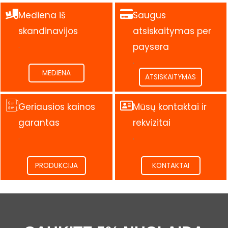
Mediena iš
Saugus
skandinavijos
atsiskaitymas per
.
paysera
.
MEDIENA
ATSISKAITYMAS
Geriausios kainos
Mūsų kontaktai ir
garantas
rekvizitai
.
.
PRODUKCIJA
KONTAKTAI