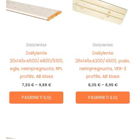
9,88 €
8,95 €
multiple
mult
variants.
vari
The
The
options
opti
may
may
be
be
Dailylentės
Dailylentės
chosen
cho
Dailylentė
Dailylentė
on
on
20x145x4500/4800/5100,
26x145x4200/4500, pušis,
the
the
eglė, neimpregnuota, RPL
neimpregnuota, VER-3
product
prod
profilis, AB klasė
profilis, AB klasė
page
pag
7,30
€
–
9,88
€
8,35
€
–
8,95
€
PASIRINKTI ILGĮ
PASIRINKTI ILGĮ
This
product
has