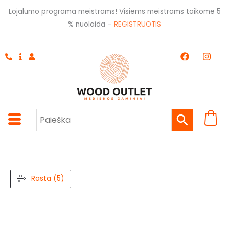
Pereiti
Lojalumo programa meistrams! Visiems meistrams taikome 5
prie
% nuolaida –
REGISTRUOTIS
turinio
F
I
a
n
c
s
e
t
b
a
o
g
o
r
k
a
m
Rasta (5)