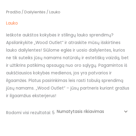
Pradžia
/
Dailylentės
/ Lauko
Lauko
Ieškote aukštos kokybės ir stilingų lauko sprendimų?
Apsilankykite „Wood Outlet“ ir atraskite mūsų išskirtines
lauko dailylentes! Siūlome eglės ir uosio dailylentes, kurios
ne tik suteiks jūsų namams natūralų ir estetišką vaizdą, bet
ir užtikrins patikimą apsaugą nuo oro sąlygų. Pagamintos iš
aukščiausios kokybės medienos, jos yra patvarios ir
ilgaamžės. Platus pasirinkimas leis rasti tobulą sprendimą
jūsų namams. „Wood Outlet“ – jūsų partneris kuriant gražius
ir ilgaamžius eksterjerus!
Rodomi visi rezultatai: 5
This