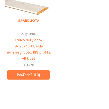
multiple
variants.
The
IŠPARDUOTA
options
may
be
Dailylentės
chosen
Lauko dailylentė
on
19x120x4500, eglė,
the
neimpregnuota, RPL profilis,
product
AB klasė
page
6,40
€
PASIRINKTI ILGĮ