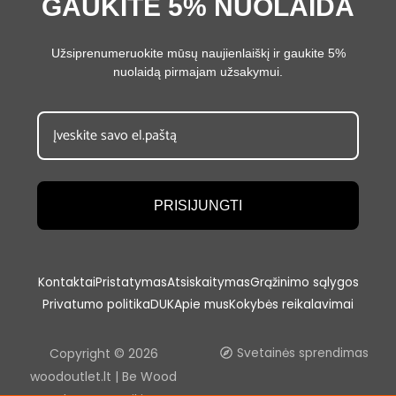
GAUKITE 5% NUOLAIDA
Užsiprenumeruokite mūsų naujienlaiškį ir gaukite 5%
nuolaidą pirmajam užsakymui.
PRISIJUNGTI
Kontaktai
Pristatymas
Atsiskaitymas
Grąžinimo sąlygos
Privatumo politika
DUK
Apie mus
Kokybės reikalavimai
Copyright © 2026
Svetainės sprendimas
woodoutlet.lt | Be Wood