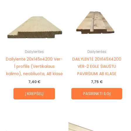
prod
has
mult
vari
The
opti
may
be
Dailylentės
Dailylentės
cho
Dailylentė 20x145x4200 Ver-
DAILYLENTĖ 20X145X4200
on
1 profilis (Vertikalaus
VER-2 EGLĖ ŠIAUŠTU
the
kalimo), neobliuota, AB klasė
PAVIRŠIUMI AB KLASĖ
prod
7,40
€
7,75
€
pag
Į KREPŠELĮ
PASIRINKTI ILGĮ
Price
Price
This
This
range:
range:
product
prod
7,30 €
8,35 €
through
through
has
has