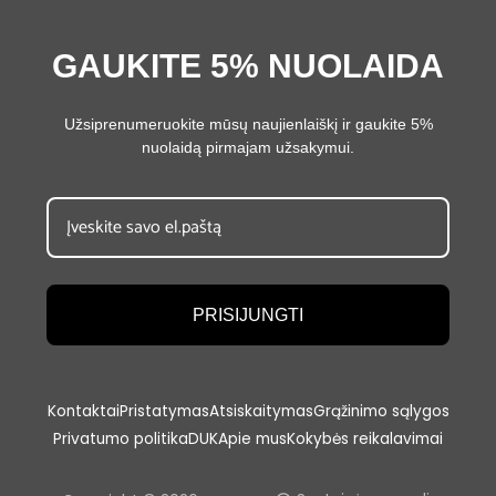
GAUKITE 5% NUOLAIDA
Užsiprenumeruokite mūsų naujienlaiškį ir gaukite 5%
nuolaidą pirmajam užsakymui.
PRISIJUNGTI
Kontaktai
Pristatymas
Atsiskaitymas
Grąžinimo sąlygos
Privatumo politika
DUK
Apie mus
Kokybės reikalavimai