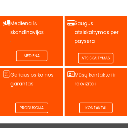
Mediena iš
Saugus
skandinavijos
atsiskaitymas per
.
paysera
.
MEDIENA
ATSISKAITYMAS
Geriausios kainos
Mūsų kontaktai ir
garantas
rekvizitai
.
.
PRODUKCIJA
KONTAKTAI