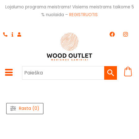
Pereiti
Lojalumo programa meistrams! Visiems meistrams taikome 5
prie
% nuolaida –
REGISTRUOTIS
turinio
F
I
a
n
c
s
e
t
b
a
o
g
o
r
k
a
m
Rasta (0)