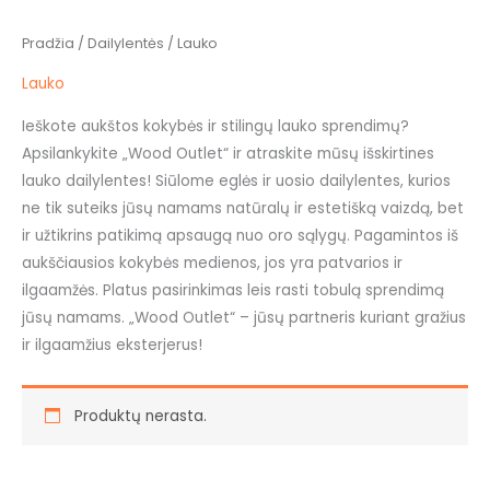
Pradžia
/
Dailylentės
/ Lauko
Lauko
Ieškote aukštos kokybės ir stilingų lauko sprendimų?
Apsilankykite „Wood Outlet“ ir atraskite mūsų išskirtines
lauko dailylentes! Siūlome eglės ir uosio dailylentes, kurios
ne tik suteiks jūsų namams natūralų ir estetišką vaizdą, bet
ir užtikrins patikimą apsaugą nuo oro sąlygų. Pagamintos iš
aukščiausios kokybės medienos, jos yra patvarios ir
ilgaamžės. Platus pasirinkimas leis rasti tobulą sprendimą
jūsų namams. „Wood Outlet“ – jūsų partneris kuriant gražius
ir ilgaamžius eksterjerus!
Produktų nerasta.