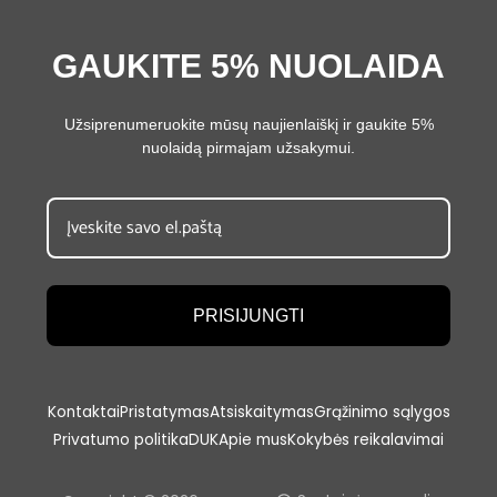
GAUKITE 5% NUOLAIDA
Užsiprenumeruokite mūsų naujienlaiškį ir gaukite 5%
nuolaidą pirmajam užsakymui.
PRISIJUNGTI
Kontaktai
Pristatymas
Atsiskaitymas
Grąžinimo sąlygos
Privatumo politika
DUK
Apie mus
Kokybės reikalavimai