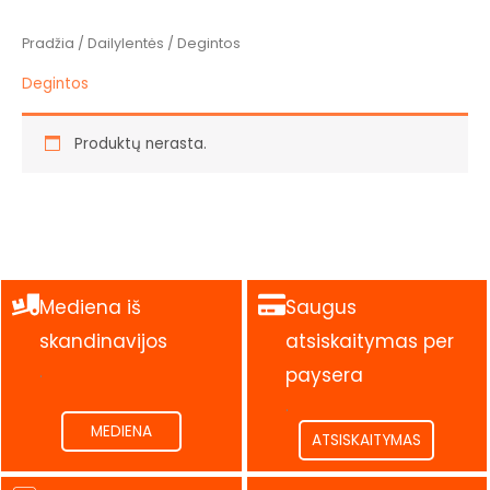
Pradžia
/
Dailylentės
/ Degintos
Degintos
Produktų nerasta.
Mediena iš
Saugus
skandinavijos
atsiskaitymas per
.
paysera
.
MEDIENA
ATSISKAITYMAS