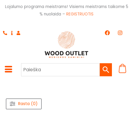
Pereiti
Lojalumo programa meistrams! Visiems meistrams taikome 5
prie
% nuolaida –
REGISTRUOTIS
turinio
F
I
a
n
c
s
e
t
b
a
o
g
o
r
k
a
m
Rasta (0)