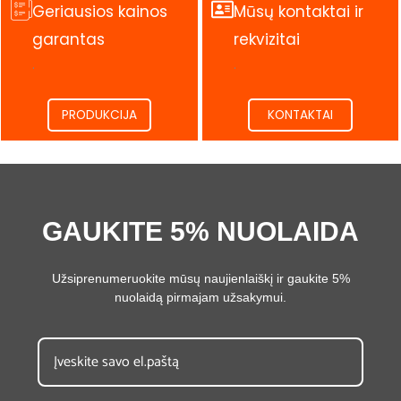
Geriausios kainos
Mūsų kontaktai ir
garantas
rekvizitai
.
.
PRODUKCIJA
KONTAKTAI
GAUKITE 5% NUOLAIDA
Užsiprenumeruokite mūsų naujienlaiškį ir gaukite 5%
nuolaidą pirmajam užsakymui.