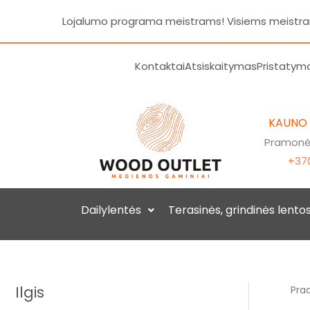
Pereiti
Lojalumo programa meistrams! Visiems meistrams
prie
turinio
Kontaktai
Atsiskaitymas
Pristatym
KAUNO
Pramonės
+370
Dailylentės
Terasinės, grindinės lento
Ilgis
Prad