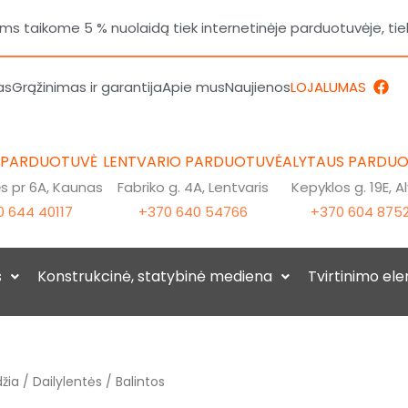
 taikome 5 % nuolaidą tiek internetinėje parduotuvėje, tie
F
as
Grąžinimas ir garantija
Apie mus
Naujienos
LOJALUMAS
a
c
e
b
o
 PARDUOTUVĖ
LENTVARIO PARDUOTUVĖ
ALYTAUS PARDU
o
k
 pr 6A, Kaunas
Fabriko g. 4A, Lentvaris
Kepyklos g. 19E, A
 644 40117
+370 640 54766
+370 604 875
s
Konstrukcinė, statybinė mediena
Tvirtinimo el
žia
/
Dailylentės
/ Balintos