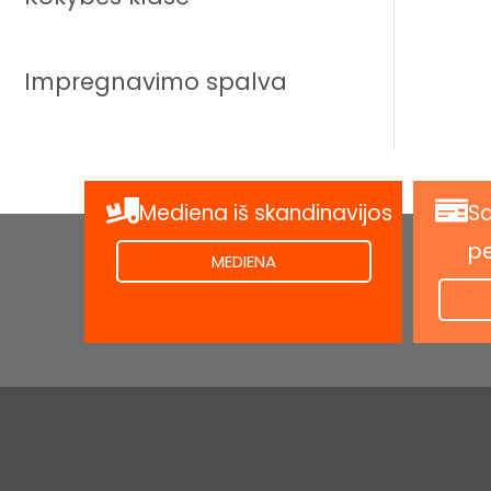
Impregnavimo spalva
Mediena iš skandinavijos
Sa
.
p
MEDIENA
.