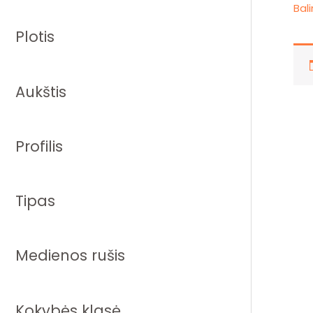
Bal
Plotis
Aukštis
Profilis
Tipas
Medienos rušis
Kokybės klasė