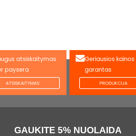
ugus atsiskaitymas
Geriausios kainos
er paysera
garantas
.
ATSISKAITYMAS
PRODUKCIJA
GAUKITE 5% NUOLAIDA