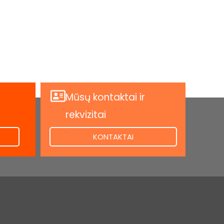
Mūsų kontaktai ir
rekvizitai
.
KONTAKTAI