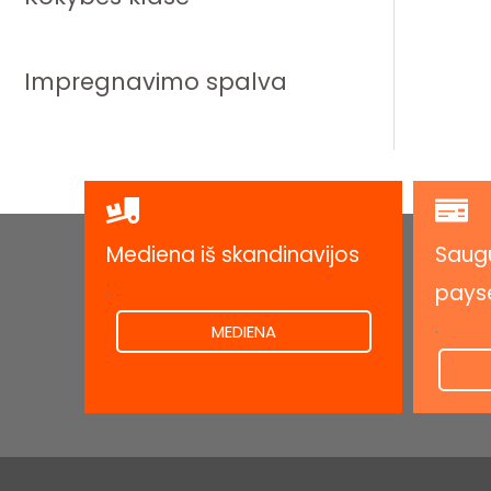
Impregnavimo spalva
Mediena iš skandinavijos
Saugu
.
pays
.
MEDIENA