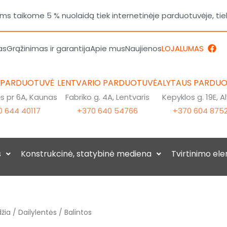
 taikome 5 % nuolaidą tiek internetinėje parduotuvėje, tie
F
as
Grąžinimas ir garantija
Apie mus
Naujienos
LOJALUMAS
a
c
e
b
 PARDUOTUVĖ
LENTVARIO PARDUOTUVĖ
ALYTAUS PARDU
o
o
 pr 6A, Kaunas
Fabriko g. 4A, Lentvaris
Kepyklos g. 19E, A
k
 644 40117
+370 640 54766
+370 604 875
s
Konstrukcinė, statybinė mediena
Tvirtinimo el
žia
/
Dailylentės
/ Balintos