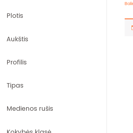
Bal
Plotis
Aukštis
Profilis
Tipas
Medienos rušis
Kokybės klasė