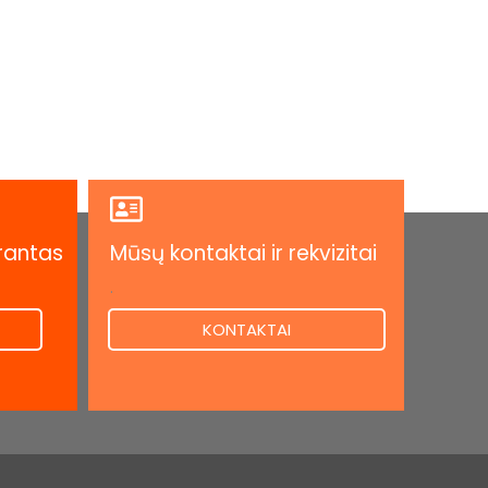
rantas
Mūsų kontaktai ir rekvizitai
.
KONTAKTAI