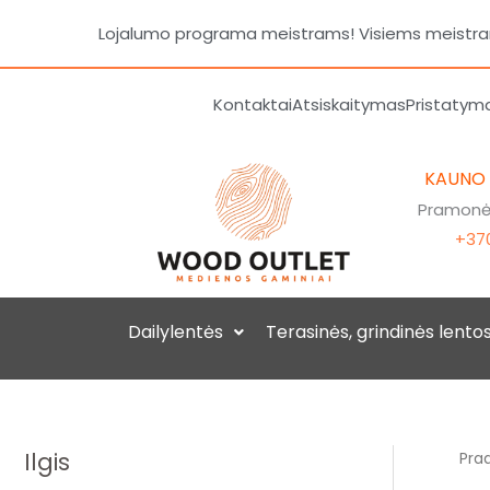
Pereiti
Lojalumo programa meistrams! Visiems meistrams
prie
turinio
Kontaktai
Atsiskaitymas
Pristatym
KAUNO
Pramonės
+370
Dailylentės
Terasinės, grindinės lento
Ilgis
Prad