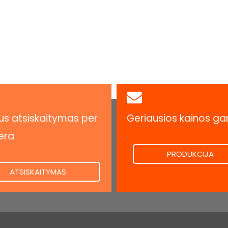
s atsiskaitymas per
Geriausios kainos ga
.
era
PRODUKCIJA
ATSISKAITYMAS