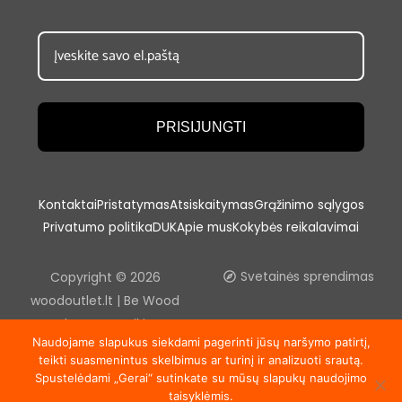
PRISIJUNGTI
Kontaktai
Pristatymas
Atsiskaitymas
Grąžinimo sąlygos
Privatumo politika
DUK
Apie mus
Kokybės reikalavimai
Copyright © 2026
Svetainės sprendimas
woodoutlet.lt | Be Wood
outlet, UAB sutikimo
Naudojame slapukus siekdami pagerinti jūsų naršymo patirtį,
draudžiama kopijuoti ir platinti
teikti suasmenintus skelbimus ar turinį ir analizuoti srautą.
svetainėje esančią
Spustelėdami „Gerai“ sutinkate su mūsų slapukų naudojimo
informaciją.
taisyklėmis.