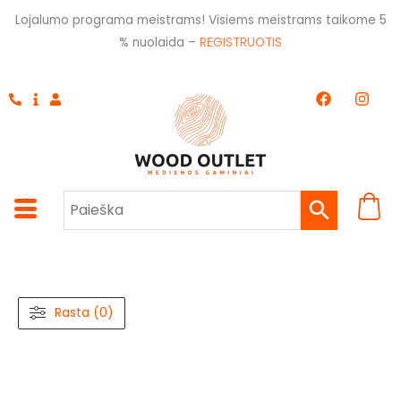
Pereiti
Lojalumo programa meistrams! Visiems meistrams taikome 5
prie
% nuolaida –
REGISTRUOTIS
turinio
F
I
a
n
c
s
e
t
b
a
o
g
o
r
k
a
m
Rasta (0)