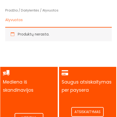
Pradžia
/
Dailylentės
/ Alyvuotos
Alyvuotos
Produktų nerasta.
Mediena iš
Saugus atsiskaitymas
skandinavijos
per paysera
.
.
ATSISKAITYMAS