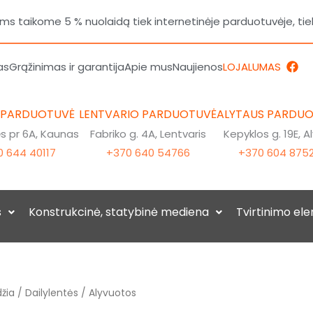
 taikome 5 % nuolaidą tiek internetinėje parduotuvėje, tie
F
as
Grąžinimas ir garantija
Apie mus
Naujienos
LOJALUMAS
a
c
e
b
 PARDUOTUVĖ
LENTVARIO PARDUOTUVĖ
ALYTAUS PARDU
o
o
 pr 6A, Kaunas
Fabriko g. 4A, Lentvaris
Kepyklos g. 19E, A
k
 644 40117
+370 640 54766
+370 604 875
s
Konstrukcinė, statybinė mediena
Tvirtinimo el
žia
/
Dailylentės
/ Alyvuotos