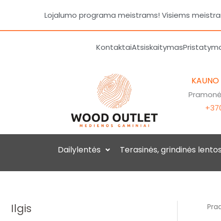
Pereiti
Lojalumo programa meistrams! Visiems meistrams
prie
turinio
Kontaktai
Atsiskaitymas
Pristatym
KAUNO
Pramonės
+370
Dailylentės
Terasinės, grindinės lento
Ilgis
Prad