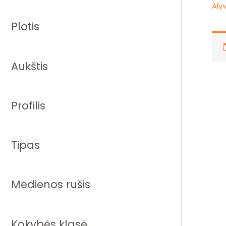
Aly
Plotis
Aukštis
Profilis
Tipas
Medienos rušis
Kokybės klasė