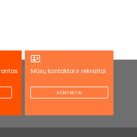
rantas
Mūsų kontaktai ir rekvizitai
.
KONTAKTAI