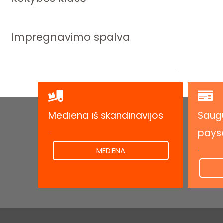
Impregnavimo spalva
Mediena iš skandinavijos
Saugu
.
pays
.
MEDIENA