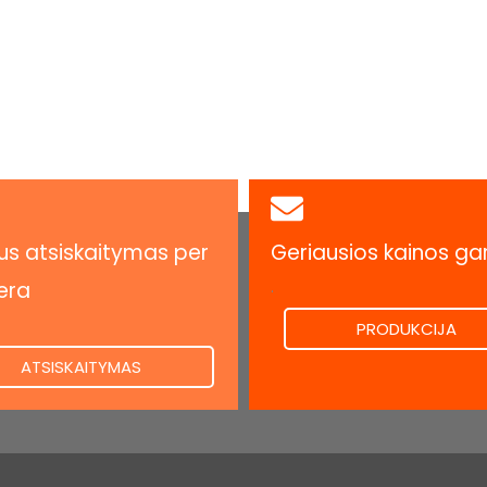
s atsiskaitymas per
Geriausios kainos ga
.
era
PRODUKCIJA
ATSISKAITYMAS