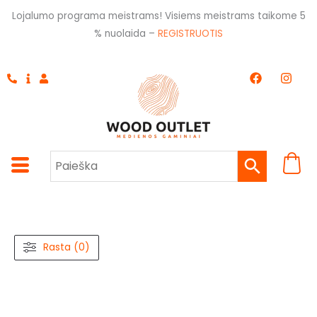
Pereiti
Lojalumo programa meistrams! Visiems meistrams taikome 5
prie
% nuolaida –
REGISTRUOTIS
turinio
F
I
a
n
c
s
e
t
b
a
o
g
o
r
k
a
m
Rasta (0)