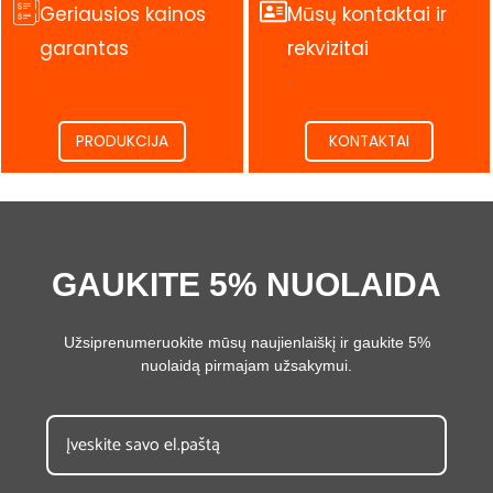
Geriausios kainos
Mūsų kontaktai ir
garantas
rekvizitai
.
.
PRODUKCIJA
KONTAKTAI
GAUKITE 5% NUOLAIDA
Užsiprenumeruokite mūsų naujienlaiškį ir gaukite 5%
nuolaidą pirmajam užsakymui.