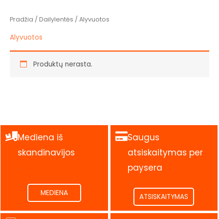
Pradžia
/
Dailylentės
/ Alyvuotos
Alyvuotos
Produktų nerasta.
Mediena iš
Saugus
skandinavijos
atsiskaitymas per
.
paysera
.
MEDIENA
ATSISKAITYMAS