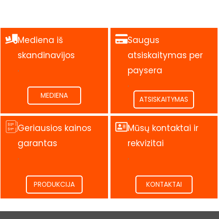
Mediena iš
Saugus
skandinavijos
atsiskaitymas per
.
paysera
.
MEDIENA
ATSISKAITYMAS
Geriausios kainos
Mūsų kontaktai ir
garantas
rekvizitai
.
.
PRODUKCIJA
KONTAKTAI