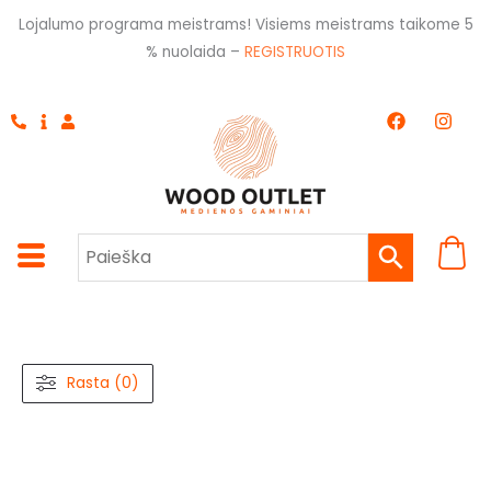
Pereiti
Lojalumo programa meistrams! Visiems meistrams taikome 5
prie
% nuolaida –
REGISTRUOTIS
turinio
F
I
a
n
c
s
e
t
b
a
o
g
o
r
k
a
m
Rasta (0)