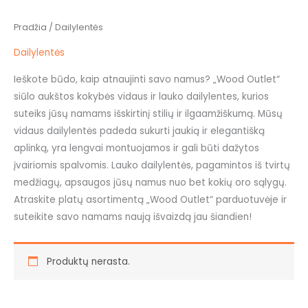
Pradžia
/ Dailylentės
Dailylentės
Ieškote būdo, kaip atnaujinti savo namus? „Wood Outlet“
siūlo aukštos kokybės vidaus ir lauko dailylentes, kurios
suteiks jūsų namams išskirtinį stilių ir ilgaamžiškumą. Mūsų
vidaus dailylentės padeda sukurti jaukią ir elegantišką
aplinką, yra lengvai montuojamos ir gali būti dažytos
įvairiomis spalvomis. Lauko dailylentės, pagamintos iš tvirtų
medžiagų, apsaugos jūsų namus nuo bet kokių oro sąlygų.
Atraskite platų asortimentą „Wood Outlet“ parduotuvėje ir
suteikite savo namams naują išvaizdą jau šiandien!
Produktų nerasta.