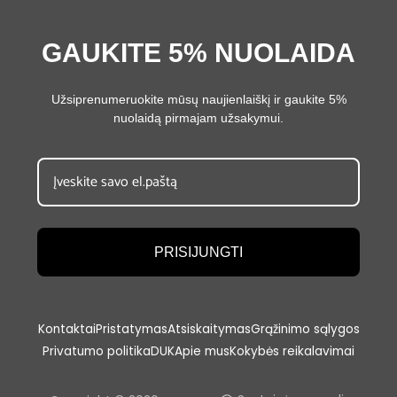
GAUKITE 5% NUOLAIDA
Užsiprenumeruokite mūsų naujienlaiškį ir gaukite 5%
nuolaidą pirmajam užsakymui.
PRISIJUNGTI
Kontaktai
Pristatymas
Atsiskaitymas
Grąžinimo sąlygos
Privatumo politika
DUK
Apie mus
Kokybės reikalavimai