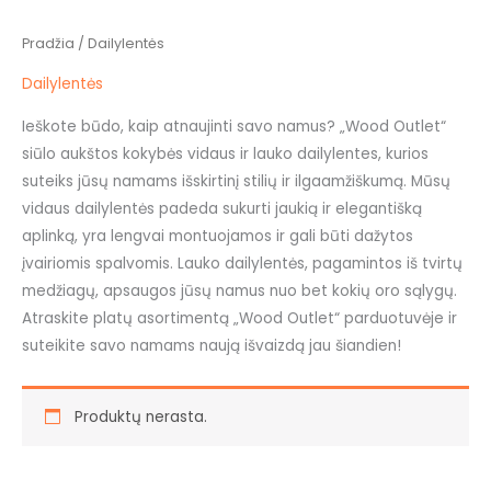
Pradžia
/ Dailylentės
Dailylentės
Ieškote būdo, kaip atnaujinti savo namus? „Wood Outlet“
siūlo aukštos kokybės vidaus ir lauko dailylentes, kurios
suteiks jūsų namams išskirtinį stilių ir ilgaamžiškumą. Mūsų
vidaus dailylentės padeda sukurti jaukią ir elegantišką
aplinką, yra lengvai montuojamos ir gali būti dažytos
įvairiomis spalvomis. Lauko dailylentės, pagamintos iš tvirtų
medžiagų, apsaugos jūsų namus nuo bet kokių oro sąlygų.
Atraskite platų asortimentą „Wood Outlet“ parduotuvėje ir
suteikite savo namams naują išvaizdą jau šiandien!
Produktų nerasta.