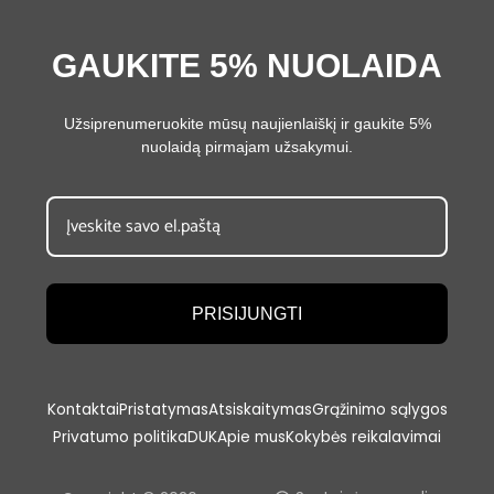
GAUKITE 5% NUOLAIDA
Užsiprenumeruokite mūsų naujienlaiškį ir gaukite 5%
nuolaidą pirmajam užsakymui.
PRISIJUNGTI
Kontaktai
Pristatymas
Atsiskaitymas
Grąžinimo sąlygos
Privatumo politika
DUK
Apie mus
Kokybės reikalavimai