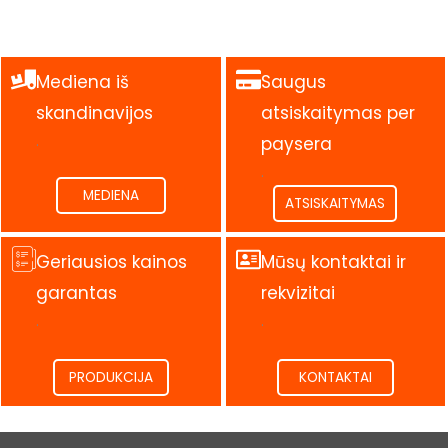
Mediena iš
Saugus
skandinavijos
atsiskaitymas per
.
paysera
.
MEDIENA
ATSISKAITYMAS
Geriausios kainos
Mūsų kontaktai ir
garantas
rekvizitai
.
.
PRODUKCIJA
KONTAKTAI