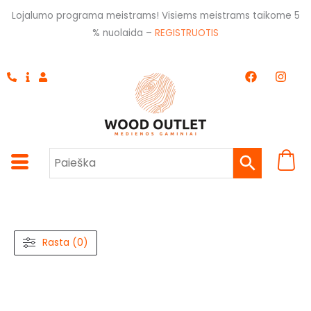
Pereiti
Lojalumo programa meistrams! Visiems meistrams taikome 5
prie
% nuolaida –
REGISTRUOTIS
turinio
F
I
a
n
c
s
e
t
b
a
o
g
o
r
k
a
m
Rasta (0)